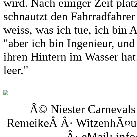
wird. Nach einiger Zeit pla
schnautzt den Fahrradfahrer 
weiss, was ich tue, ich bin 
"aber ich bin Ingenieur, und
ihren Hintern im Wasser ha
leer."
Â© Niester Carneval
RemeikeÂ
Â· WitzenhÃ¤us
Â· eMail: inf